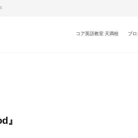
ス
コア英語教室 天満校
ブロ
ood』