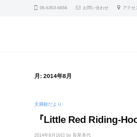
コ
英
06-6353-6656
お問い合わせ
アクセ
ン
語
テ
教
ン
室
コ
コ
ツ
天
ア
ア
へ
満
英
英
ス
校
語
語
ブ
キ
教
月:
2014年8月
ロ
ッ
教
室
グ
プ
室
天
天
満
天満校だより
満
校
『Little Red Riding-H
校
か
ら
ブ
2014年8月16日
by
長尾美代
の