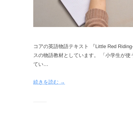
を
お
届
け
し
コアの英語物語テキスト 『Little Red R
ま
スの物語教材としています。 「小学生が使
す
。
てい…
続きを読む →