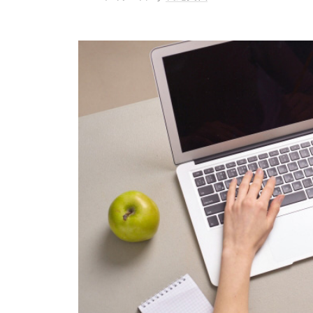
ロ
お
グ
知
ら
せ
や
英
語
学
習
に
関
す
る
情
報