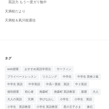
英語力 もう一度ガリ勉中
天満校だより
天満校＆夙川校通信
タグ
web授業
おすすめ英語学習法
サーフィン
プライベートレッスン
リスニング
中学生
中学生 英検２級
中学生 英語
中学英語
中高一貫校 英語
中２英語
個別授業
初心者
南森町
南森町 英語教室
基礎
大人
大人の英語
天満
学びなおし
小学生
小学生 英語
小学生 英語教室
小学生 英語教室
星の王子さま
漱石