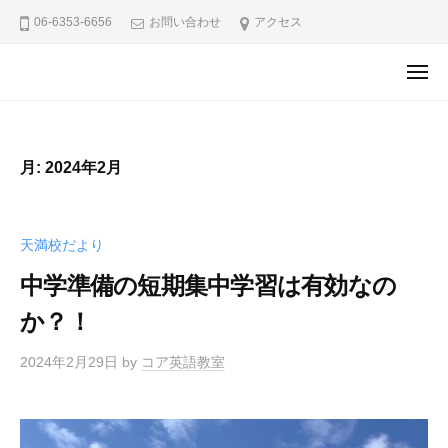
ュ
ア
コ
ー
06-6353-6656
お問い合わせ
アクセス
英
ン
語
テ
メ
教
コ
コ
ニ
ン
ュ
室
ア
ア
ー
ツ
天
英
英
へ
満
語
月:
2024年2月
語
ス
校
教
教
キ
ブ
室
室
ロ
ッ
天
天満校だより
グ
天
プ
満
満
中学準備の短期集中学習は有効なの
校
校
か
か？！
ブ
ら
の
ロ
2024年2月29日
by
コア英語教室
お
グ
知
ら