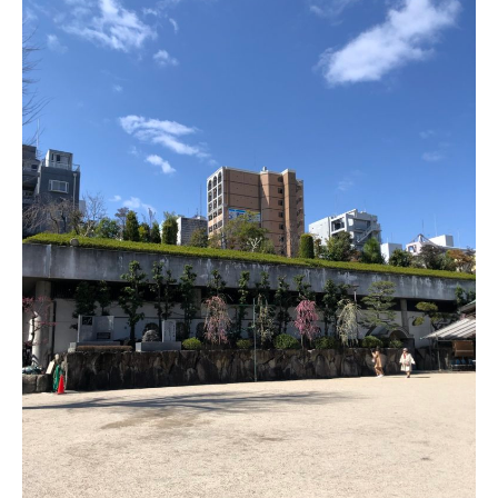
せ
や
英
語
学
習
に
関
す
る
情
報
を
お
届
け
し
ま