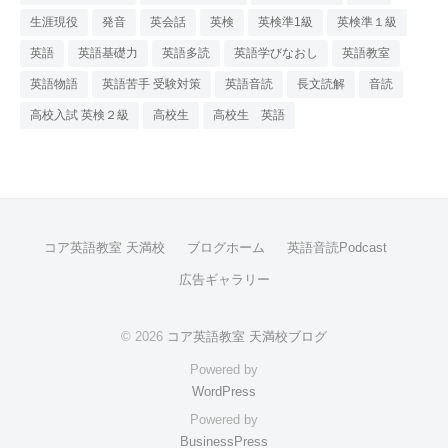
生涯現役
発音
英会話
英検
英検準1級
英検準１級
英語
英語基礎力
英語多読
英語学びなおし
英語教室
英語物語
英語苦手 受験対策
英語音読
長文読解
音読
高校入試 英検２級
高校生
高校生 英語
コア英語教室 天満校
ブログホーム
英語音読Podcast
広告ギャラリー
© 2026
コア英語教室 天満校ブログ
Powered by
WordPress
Powered by
BusinessPress