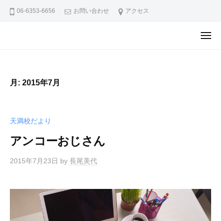
ュ
ア
コ
ー
06-6353-6656
お問い合わせ
アクセス
英
ン
語
テ
メ
教
コ
コ
ニ
ン
ュ
室
ア
ア
ー
ツ
天
英
英
へ
満
語
月:
2015年7月
語
ス
校
教
教
キ
ブ
室
室
ロ
ッ
天
天満校だより
グ
天
プ
満
満
アンコーおじさん
校
校
か
2015年7月23日
by
長尾美代
ブ
ら
の
ロ
お
グ
知
ら