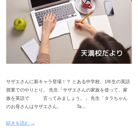
せ
や
英
語
学
習
に
関
す
る
情
サザエさんに新キャラ登場！？ とある中学校、1年生の英語
報
授業でのやりとり。 先生「サザエさんの家族を使って、家
を
族を英語で 言ってみましょう。」 先生「タラちゃん
お
のお母さんはサザエさん。 Ta…
届
け
続きを読む →
し
ま