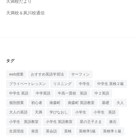
天満校だより
天満校＆夙川校通信
タグ
web授業
おすすめ英語学習法
サーフィン
プライベートレッスン
リスニング
中学生
中学生 英検２級
中学生 英語
中学英語
中高一貫校 英語
中２英語
個別授業
初心者
南森町
南森町 英語教室
基礎
大人
大人の英語
天満
学びなおし
小学生
小学生 英語
小学生 英語教室
小学生 英語教室
星の王子さま
漱石
生涯現役
発音
英会話
英検
英検準1級
英検準１級