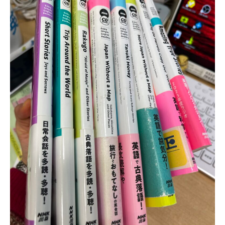
せ
や
英
語
学
習
に
関
す
る
情
報
を
お
届
け
し
ま