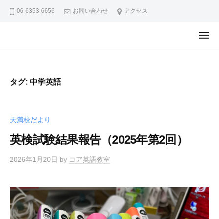
ュ
ア
コ
ー
06-6353-6656
お問い合わせ
アクセス
英
ン
語
テ
メ
教
コ
コ
ニ
ン
ュ
室
ア
ア
ー
ツ
天
英
英
へ
満
語
タグ:
中学英語
語
ス
校
教
教
キ
ブ
室
室
ロ
ッ
天
天満校だより
グ
天
プ
満
満
英検試験結果報告（2025年第2回）
校
校
か
2026年1月20日
by
コア英語教室
ブ
ら
の
ロ
お
グ
知
ら