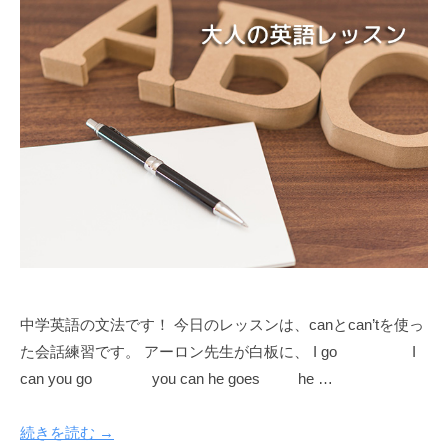
中学英語の文法です！ 今日のレッスンは、canとcan’tを使っ
た会話練習です。 アーロン先生が白板に、 I go I
can you go you can he goes he …
続きを読む →