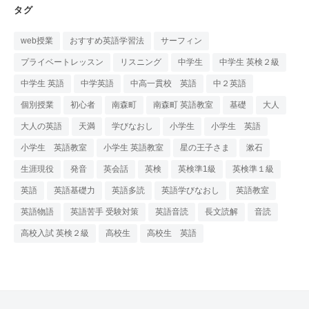
タグ
web授業
おすすめ英語学習法
サーフィン
プライベートレッスン
リスニング
中学生
中学生 英検２級
中学生 英語
中学英語
中高一貫校 英語
中２英語
個別授業
初心者
南森町
南森町 英語教室
基礎
大人
大人の英語
天満
学びなおし
小学生
小学生 英語
小学生 英語教室
小学生 英語教室
星の王子さま
漱石
生涯現役
発音
英会話
英検
英検準1級
英検準１級
英語
英語基礎力
英語多読
英語学びなおし
英語教室
英語物語
英語苦手 受験対策
英語音読
長文読解
音読
高校入試 英検２級
高校生
高校生 英語