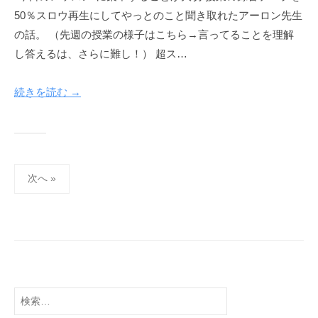
50％スロウ再生にしてやっとのこと聞き取れたアーロン先生
の話。 （先週の授業の様子はこちら→言ってることを理解
し答えるは、さらに難し！） 超ス…
続きを読む →
投
次へ »
稿
の
ペ
ー
ジ
送
検
り
索: