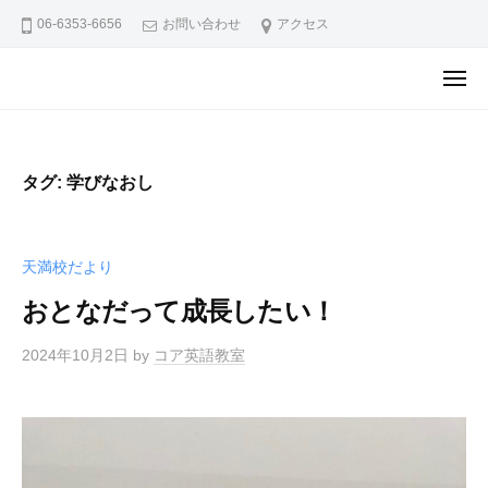
ュ
ア
コ
ー
06-6353-6656
お問い合わせ
アクセス
英
ン
語
テ
メ
教
コ
コ
ニ
ン
ュ
室
ア
ア
ー
ツ
天
英
英
へ
満
語
タグ:
学びなおし
語
ス
校
教
教
キ
ブ
室
室
ロ
ッ
天
天満校だより
グ
天
プ
満
満
おとなだって成長したい！
校
校
か
2024年10月2日
by
コア英語教室
ブ
ら
の
ロ
お
グ
知
ら