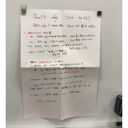
せ
や
英
語
学
習
に
関
す
る
情
報
を
お
届
け
し
ま