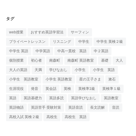
タグ
web授業
おすすめ英語学習法
サーフィン
プライベートレッスン
リスニング
中学生
中学生 英検２級
中学生 英語
中学英語
中高一貫校 英語
中２英語
個別授業
初心者
南森町
南森町 英語教室
基礎
大人
大人の英語
天満
学びなおし
小学生
小学生 英語
小学生 英語教室
小学生 英語教室
星の王子さま
漱石
生涯現役
発音
英会話
英検
英検準1級
英検準１級
英語
英語基礎力
英語多読
英語学びなおし
英語教室
英語物語
英語苦手 受験対策
英語音読
長文読解
音読
高校入試 英検２級
高校生
高校生 英語