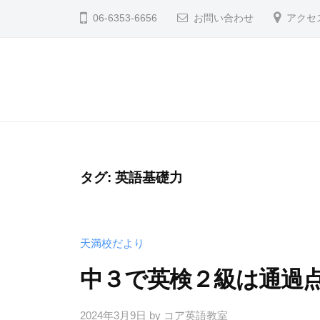
コ
英
06-6353-6656
お問い合わせ
アクセ
ン
語
テ
教
ン
室
コ
コ
ツ
天
ア
ア
へ
満
英
英
ス
校
語
語
ブ
キ
教
タグ:
英語基礎力
ロ
ッ
教
室
グ
プ
室
天
天
満
天満校だより
満
校
中３で英検２級は通過
校
か
ら
ブ
2024年3月9日
by
コア英語教室
の