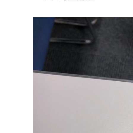
ロ
お
グ
知
ら
せ
や
英
語
学
習
に
関
す
る
情
報