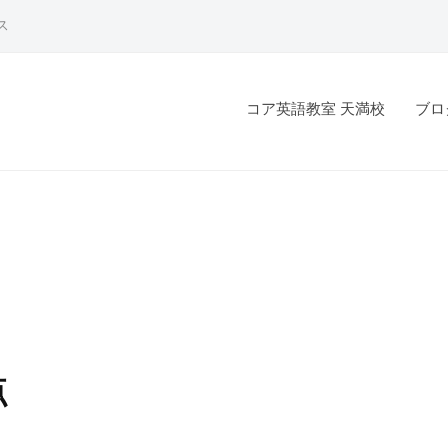
ス
コア英語教室 天満校
ブロ
点