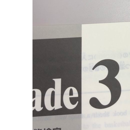
を
お
届
け
し
ま
す
。