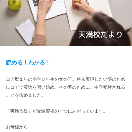
せ
や
英
語
学
習
に
関
読める！わかる！
す
る
情
コア歴１年の小学５年生の女の子。将来実現したい夢のため
報
にコアで英語を習い始め、その夢のために、中学受験される
を
ことを決めました。
お
届
「英検５級」が受験資格の一つにあがっています。
け
し
お母様から
ま