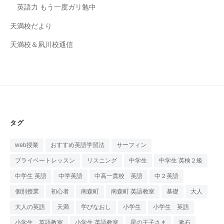
英語力 もう一度ガリ勉中
天満校だより
天満校＆夙川校通信
タグ
web授業
おすすめ英語学習法
サーフィン
プライベートレッスン
リスニング
中学生
中学生 英検２級
中学生 英語
中学英語
中高一貫校 英語
中２英語
個別授業
初心者
南森町
南森町 英語教室
基礎
大人
大人の英語
天満
学びなおし
小学生
小学生 英語
小学生 英語教室
小学生 英語教室
星の王子さま
漱石