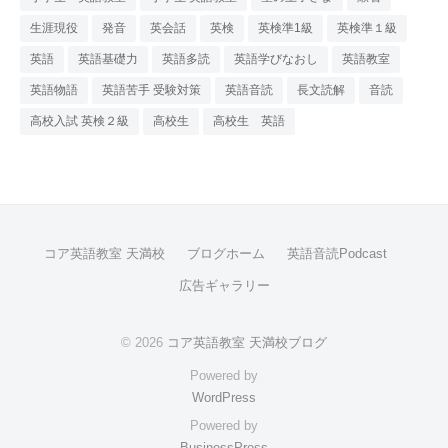
生涯現役
発音
英会話
英検
英検準1級
英検準１級
英語
英語基礎力
英語多読
英語学びなおし
英語教室
英語物語
英語苦手 受験対策
英語音読
長文読解
音読
高校入試 英検２級
高校生
高校生 英語
コア英語教室 天満校
ブログホーム
英語音読Podcast
広告ギャラリー
© 2026
コア英語教室 天満校ブログ
Powered by
WordPress
Powered by
BusinessPress