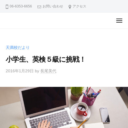
ュ
ア
コ
ー
06-6353-6656
お問い合わせ
アクセス
英
ン
語
テ
メ
教
コ
コ
ニ
ン
ュ
室
ア
ア
ー
ツ
天
英
英
へ
満
語
語
天満校だより
ス
校
教
教
キ
ブ
小学生、英検５級に挑戦！
室
室
ロ
ッ
天
2016年1月29日
by
長尾美代
グ
天
プ
満
満
校
校
か
ブ
ら
の
ロ
お
グ
知
ら