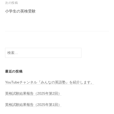
ビ
次の投稿
ゲ
小学生の英検受験
ー
シ
ョ
ン
検
索:
最近の投稿
YouTubeチャンネル『みんなの英語塾』を紹介します。
英検試験結果報告（2025年第2回）
英検試験結果報告（2025年第1回）